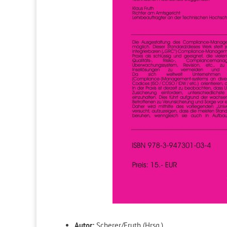
Autor:
Scherer/Fruth (Hrsg.),