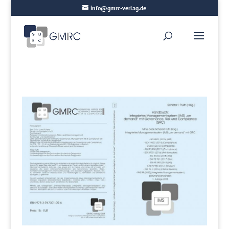
info@gmrc-verlag.de